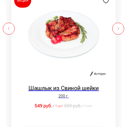
АКЦИЯ
Шашлык из Свиной шейки
200 г.
549
руб.
559
руб.
/
1 шт
/
1 шт