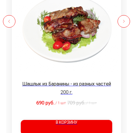
Шашлык из Баранины - из разных частей
200 г.
690
руб.
709
руб.
/
1 шт
/
1 шт
В КОРЗИНУ