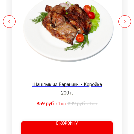
Шашлык из Баранины - Корейка
200 г.
859
руб.
899
руб.
/
1 шт
/
1 шт
В КОРЗИНУ