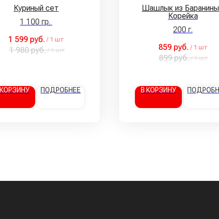
Куриный сет
Шашлык из Баранины
Корейка
1 100 гр.
200 г.
1 599
руб.
/
1 шт
859
руб.
/
1 шт
1 980
руб.
/
1 шт
899
руб.
/
1 шт
 КОРЗИНУ
ПОДРОБНЕЕ
В КОРЗИНУ
ПОДРОБН