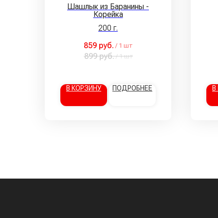
Шашлык из Баранины -
Корейка
200 г.
859
руб.
/
1 шт
899
руб.
/
1 шт
В КОРЗИНУ
ПОДРОБНЕЕ
В