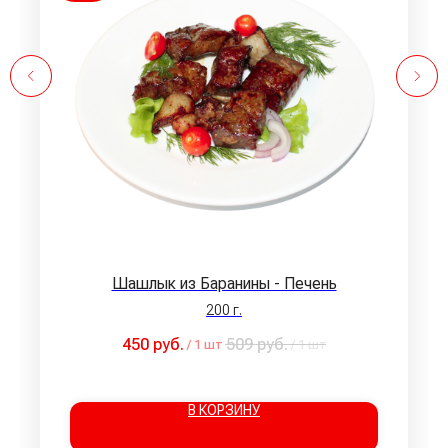
Шашлык из Баранины - Печень
200 г.
450
руб.
509
руб.
/
1 шт
/
1 шт
В КОРЗИНУ