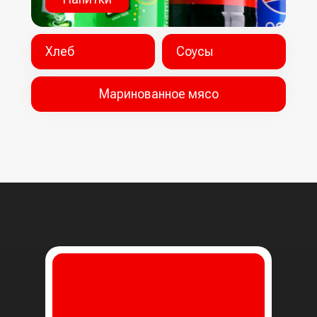
Хлеб
Соусы
Маринованное мясо